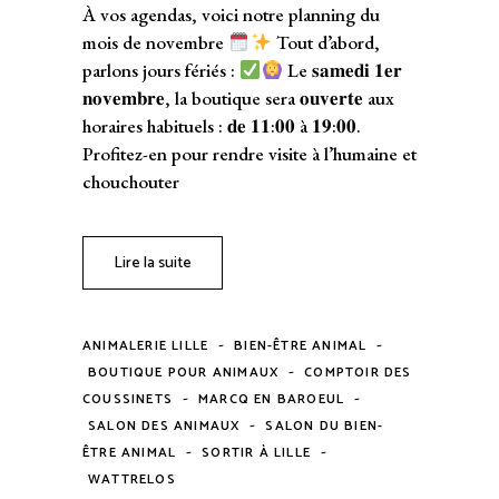
À vos agendas, voici notre planning du
mois de novembre
Tout d’abord,
parlons jours fériés :
Le 𝐬𝐚𝐦𝐞𝐝𝐢 𝟏𝐞𝐫
𝐧𝐨𝐯𝐞𝐦𝐛𝐫𝐞, la boutique sera 𝐨𝐮𝐯𝐞𝐫𝐭𝐞 aux
horaires habituels : 𝐝𝐞 𝟏𝟏:𝟎𝟎 à 𝟏𝟗:𝟎𝟎.
Profitez-en pour rendre visite à l’humaine et
chouchouter
Lire la suite
-
-
ANIMALERIE LILLE
BIEN-ÊTRE ANIMAL
-
BOUTIQUE POUR ANIMAUX
COMPTOIR DES
-
-
COUSSINETS
MARCQ EN BAROEUL
-
SALON DES ANIMAUX
SALON DU BIEN-
-
-
ÊTRE ANIMAL
SORTIR À LILLE
WATTRELOS