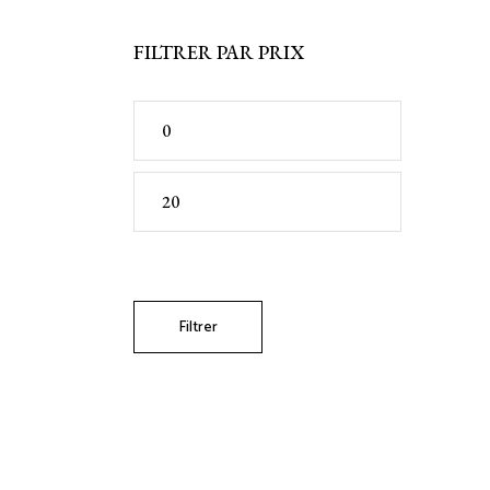
FILTRER PAR PRIX
Prix
min
Prix
max
Filtrer