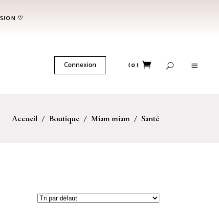
NSION ♡
No products in the cart.
Connexion
(0)
No products in the cart.
Accueil
/
Boutique
/
Miam miam
/
Santé