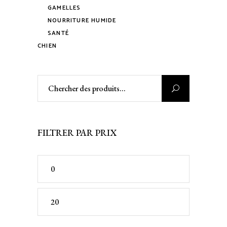
GAMELLES
NOURRITURE HUMIDE
SANTÉ
CHIEN
Rechercher
:
FILTRER PAR PRIX
Prix
min
Prix
max