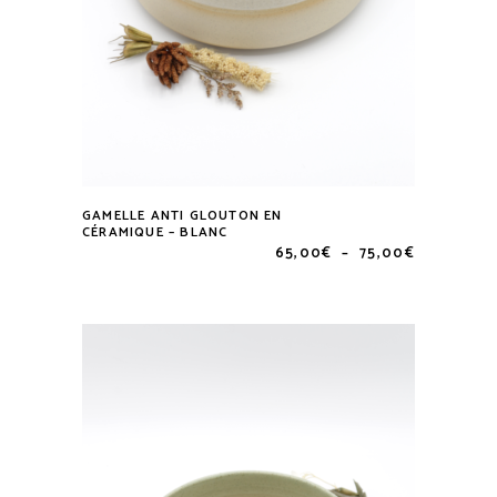
produit
GAMELLE ANTI GLOUTON EN
Ce
CÉRAMIQUE – BLANC
Plage
65,00
€
–
75,00
€
produit
de
a
prix :
65,00€
plusieurs
à
variations.
75,00€
Les
options
peuvent
être
choisies