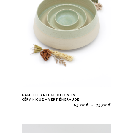
sur
la
page
du
produit
GAMELLE ANTI GLOUTON EN
Ce
CÉRAMIQUE – VERT ÉMERAUDE
Plage
65,00
€
–
75,00
€
produit
de
a
prix :
65,00€
plusieurs
à
variations.
75,00€