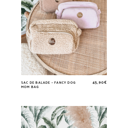
sur
la
page
du
produit
45,90
€
SAC DE BALADE – FANCY DOG
Ce
MOM BAG
produit
a
plusieurs
variations.
Les