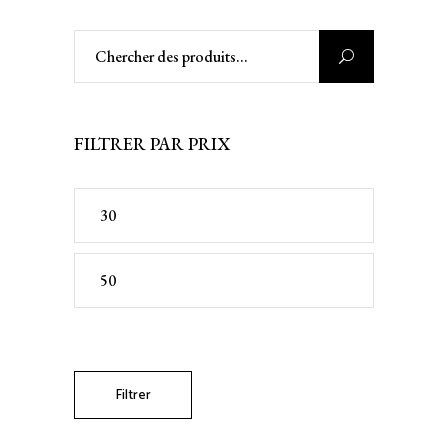
Rechercher
:
FILTRER PAR PRIX
Prix
min
Prix
max
Filtrer