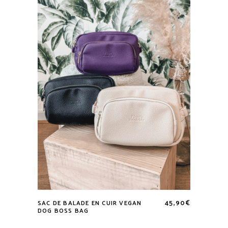
options
peuvent
être
choisies
sur
la
page
du
produit
45,90
€
SAC DE BALADE EN CUIR VEGAN
Ce
DOG BOSS BAG
produit