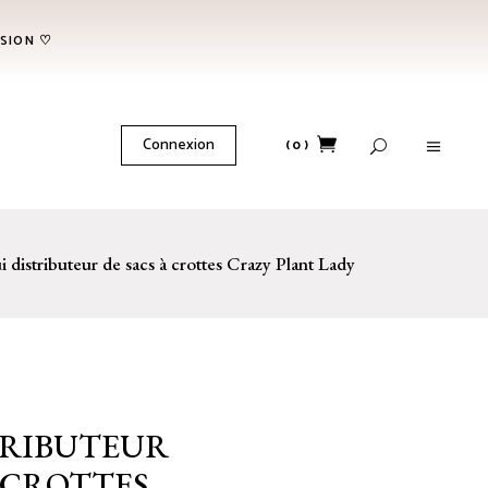
NSION ♡
No products in the cart.
Connexion
(0)
No products in the cart.
i distributeur de sacs à crottes Crazy Plant Lady
TRIBUTEUR
À CROTTES