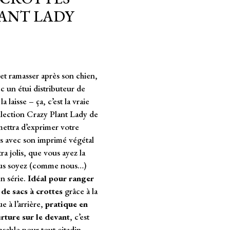
ANT LADY
 et ramasser après son chien,
ec un étui distributeur de
la laisse – ça, c’est la vraie
ollection Crazy Plant Lady de
ttra d’exprimer votre
s avec son imprimé végétal
tra jolis, que vous ayez la
ous soyez (comme nous…)
n série.
Idéal pour ranger
de sacs à crottes
grâce à la
e à l’arrière,
pratique en
erture sur le devant
, c’est
nsable pour tout citadin