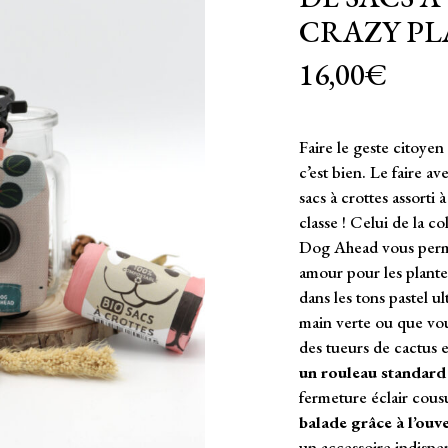
CRAZY PL
16,00
€
Faire le geste citoyen
c’est bien. Le faire av
sacs à crottes assorti à 
classe ! Celui de la c
Dog Ahead vous perme
amour pour les plante
dans les tons pastel ul
main verte ou que v
des tueurs de cactus e
un rouleau standard 
fermeture éclair cousu
balade grâce à l’ouv
un accessoire indispe