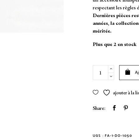
respectant les règles d
Dernières pièces res
années, la collection
méritée.
Plus que 2 en stock
Étui
Aj
distributeur
de
sacs
ajouter à la l
à
crottes
Share:
Crazy
Plant
Lady
quantity
UGS :
FA-1-DO-1050