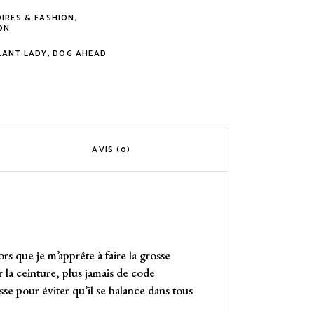
IRES & FASHION
,
ON
LANT LADY
,
DOG AHEAD
AVIS (0)
ors que je m’apprête à faire la grosse
r la ceinture, plus jamais de code
isse pour éviter qu’il se balance dans tous