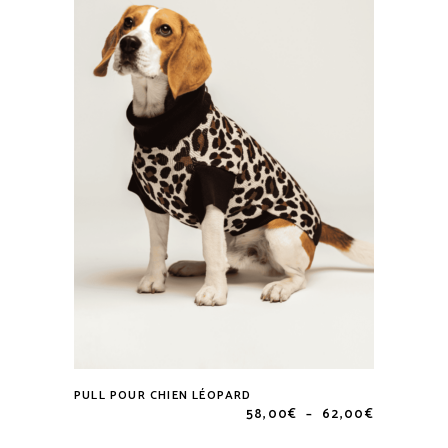
Les
options
peuvent
être
choisies
sur
la
page
du
produit
PULL POUR CHIEN LÉOPARD
Ce
Plage
58,00
€
–
62,00
€
de
produit
prix :