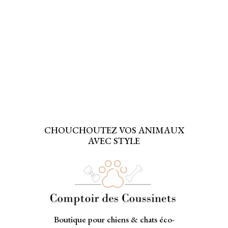
a
58,00€
à
plusieurs
62,00€
variations.
Les
options
peuvent
être
choisies
sur
la
page
CHOUCHOUTEZ VOS ANIMAUX
du
AVEC STYLE
produit
Boutique pour chiens & chats éco-