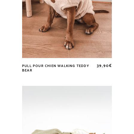
du
produit
39,90
€
PULL POUR CHIEN WALKING TEDDY
Ce
BEAR
produit
a
plusieurs
variations.
Les
options
peuvent
être