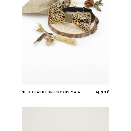
choisies
sur
la
page
du
produit
14,90
€
NŒUD PAPILLON EN BOIS MAIA
Ce
produit
a
plusieurs
variations.