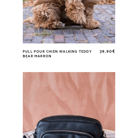
39,90
€
PULL POUR CHIEN WALKING TEDDY
Ce
BEAR MARRON
produit
a
plusieurs
variations.
Les
options
peuvent
être
choisies
sur
la