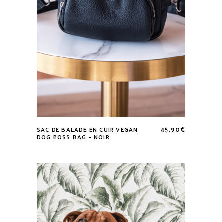
page
du
produit
45,90
€
SAC DE BALADE EN CUIR VEGAN
DOG BOSS BAG – NOIR