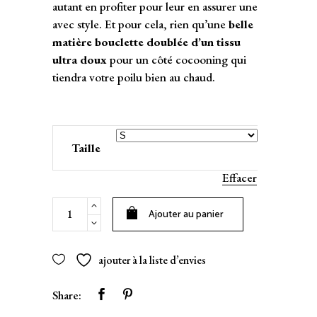
autant en profiter pour leur en assurer une
avec style. Et pour cela, rien qu’une
belle
matière bouclette doublée d’un tissu
ultra doux
pour un côté cocooning qui
tiendra votre poilu bien au chaud.
Taille
Effacer
Pull
Ajouter au panier
pour
chien
Walking
ajouter à la liste d’envies
Teddy
Bear
Share:
gris