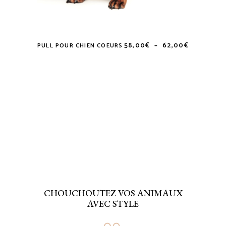
Plage
58,00
€
–
62,00
€
PULL POUR CHIEN COEURS
Ce
de
prix :
produit
58,00€
a
à
62,00€
plusieurs
variations.
Les
options
peuvent
être
choisies
sur
la
CHOUCHOUTEZ VOS ANIMAUX
page
AVEC STYLE
du
produit