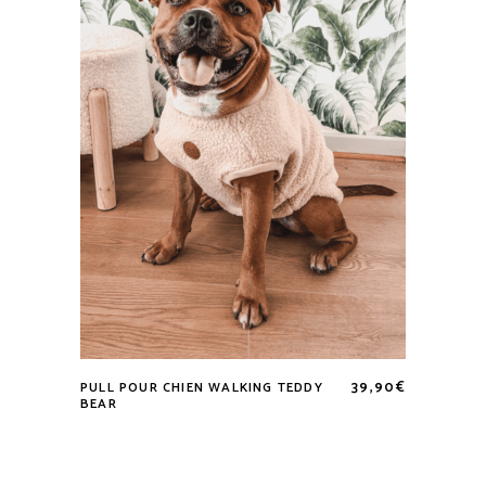
39,90
€
PULL POUR CHIEN WALKING TEDDY
Ce
BEAR
produit
a
plusieurs