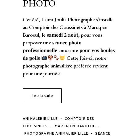
PHOTO
Cet été, Laura Joulia Photographe s’installe
au Comptoir des Coussinets à Marcq en
Baroeul, le 𝐬𝐚𝐦𝐞𝐝𝐢 𝟐 𝐚𝐨û𝐭, pour vous
proposer une 𝐬é𝐚𝐧𝐜𝐞 𝐩𝐡𝐨𝐭𝐨
𝐩𝐫𝐨𝐟𝐞𝐬𝐬𝐢𝐨𝐧𝐧𝐞𝐥𝐥𝐞 amusante 𝐩𝐨𝐮𝐫 𝐯𝐨𝐬 𝐛𝐨𝐮𝐥𝐞𝐬
𝐝𝐞 𝐩𝐨𝐢𝐥𝐬
Cette fois-ci, notre
photographe animalière préférée revient
pour une journée
Lire la suite
-
ANIMALERIE LILLE
COMPTOIR DES
-
-
COUSSINETS
MARCQ EN BAROEUL
-
PHOTOGRAPHE ANIMALIER LILLE
SÉANCE