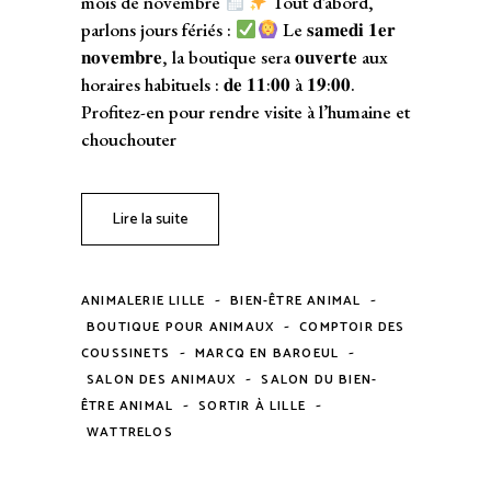
mois de novembre
Tout d’abord,
parlons jours fériés :
Le 𝐬𝐚𝐦𝐞𝐝𝐢 𝟏𝐞𝐫
𝐧𝐨𝐯𝐞𝐦𝐛𝐫𝐞, la boutique sera 𝐨𝐮𝐯𝐞𝐫𝐭𝐞 aux
horaires habituels : 𝐝𝐞 𝟏𝟏:𝟎𝟎 à 𝟏𝟗:𝟎𝟎.
Profitez-en pour rendre visite à l’humaine et
chouchouter
Lire la suite
-
-
ANIMALERIE LILLE
BIEN-ÊTRE ANIMAL
-
BOUTIQUE POUR ANIMAUX
COMPTOIR DES
-
-
COUSSINETS
MARCQ EN BAROEUL
-
SALON DES ANIMAUX
SALON DU BIEN-
-
-
ÊTRE ANIMAL
SORTIR À LILLE
WATTRELOS