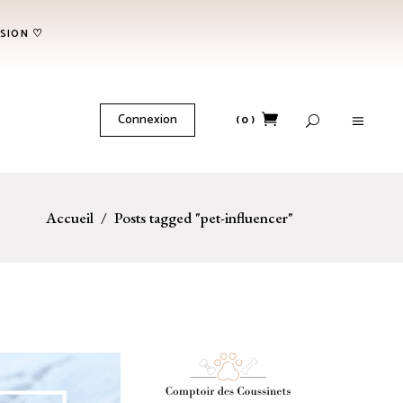
NSION ♡
No products in the cart.
Connexion
(0)
No products in the cart.
Accueil
/
Posts tagged "pet-influencer"