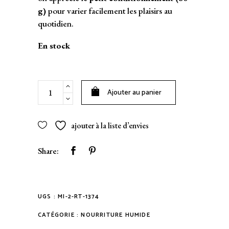
g)
pour varier facilement les plaisirs au
quotidien.
En stock
Pâtée
Ajouter au panier
pour
chat
Thon
ajouter à la liste d’envies
Saumon
-
Share:
Retorn
quantity
UGS :
MI-2-RT-1374
CATÉGORIE :
NOURRITURE HUMIDE