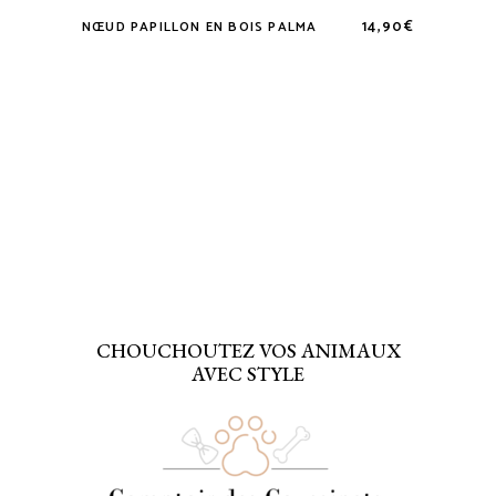
14,90
€
NŒUD PAPILLON EN BOIS PALMA
Ce
produit
a
plusieurs
variations.
Les
options
peuvent
être
choisies
sur
la
CHOUCHOUTEZ VOS ANIMAUX
page
AVEC STYLE
du
produit