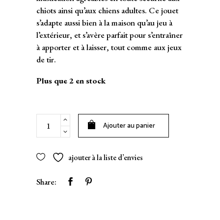
chiots ainsi qu’aux chiens adultes. Ce jouet
s’adapte aussi bien à la maison qu’au jeu à
l’extérieur, et s’avère parfait pour s’entraîner
à apporter et à laisser, tout comme aux jeux
de tir.
Plus que 2 en stock
Os
Ajouter au panier
en
crochet
pour
ajouter à la liste d’envies
chien
Lilly
Share:
-
vert
quantity