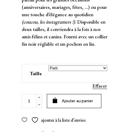
(anniversaires, mariages, fêtes, …) ou pour
une touche d’élégance au quotidien
(coucou, les instagramers !)
. Disponible en
deux tailles, il conviendra à la fois à nos
amis félins et canins. Fourni avec un collier
fin noir réglable et un pochon en lin.
Taille
Effacer
Nœud
Ajouter au panier
papillon
en
bois
ajouter à la liste d’envies
Maia