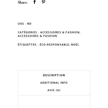
quantity
Share:
UGS :
ND
CATÉGORIES :
ACCESSOIRES & FASHION
,
ACCESSOIRES & FASHION
ÉTIQUETTES :
ÉCO-RESPONSABLE
,
NOËL
DESCRIPTION
ADDITIONAL INFO
AVIS (0)