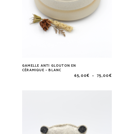
GAMELLE ANTI GLOUTON EN
Ce
CÉRAMIQUE – BLANC
Plage
65,00
€
–
75,00
€
produit
de
a
prix :
65,00€
plusieurs
à
variations.
75,00€
Les
options
peuvent
être