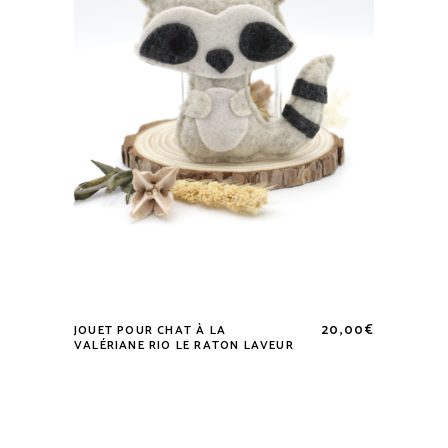
choisies
sur
la
page
du
produit
20,00
€
JOUET POUR CHAT À LA
VALÉRIANE RIO LE RATON LAVEUR