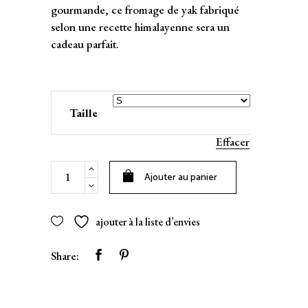
gourmande, ce fromage de yak fabriqué
selon une recette himalayenne sera un
cadeau parfait.
Taille
Effacer
Fromage
Ajouter au panier
de
yak
quantity
ajouter à la liste d’envies
Share: