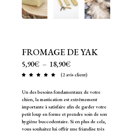
FROMAGE DE YAK
Plage
5,90
€
–
18,90
€
de
(
2
avis client)
Noté
2
prix :
5.00
sur 5
5,90€
basé
sur
à
Un des besoins fondamentaux de votre
notations
client
18,90€
chien, la mastication est extrêmement
importante à satisfaire afin de garder votre
petit loup en forme et prendre soin de son
hygiène buccodentaire. Si en plus de cela,
vous souhaitez lui offrir une friandise très