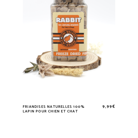
peuvent
être
choisies
sur
la
page
du
produit
9,99
€
FRIANDISES NATURELLES 100%
LAPIN POUR CHIEN ET CHAT