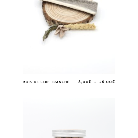
Plage
8,00
€
–
26,00
€
BOIS DE CERF TRANCHÉ
Ce
de
prix :
produit
8,00€
a
à
26,00€
plusieurs
variations.
Les
options