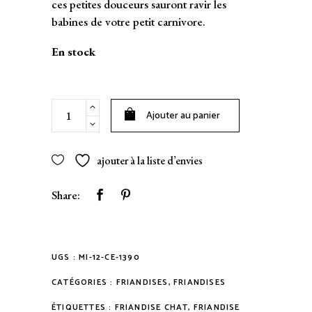
ces petites douceurs sauront ravir les
babines de votre petit carnivore.
En stock
Friandises
Ajouter au panier
naturelles
100%
agneau
ajouter à la liste d’envies
pour
chien
Share:
et
chat
quantity
UGS :
MI-12-CE-1390
CATÉGORIES :
FRIANDISES
,
FRIANDISES
ÉTIQUETTES :
FRIANDISE CHAT
,
FRIANDISE