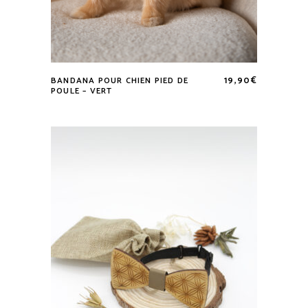
19,90
€
BANDANA POUR CHIEN PIED DE
Ce
POULE – VERT
produit
a
plusieurs
variations.
Les
options
peuvent
être
choisies
sur
la
page
du