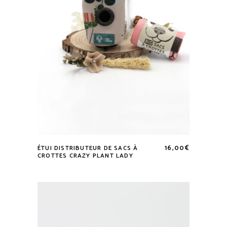
sur
la
page
du
produit
16,00
€
ÉTUI DISTRIBUTEUR DE SACS À
CROTTES CRAZY PLANT LADY