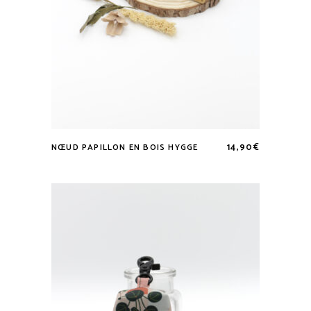
produit
14,90
€
NŒUD PAPILLON EN BOIS HYGGE
Ce
produit
a
plusieurs
variations.
Les
options
peuvent
être
choisies