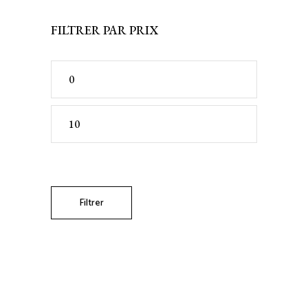
FILTRER PAR PRIX
Prix
min
Prix
max
Filtrer