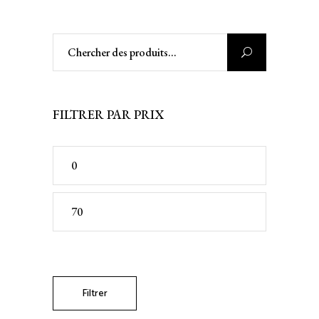
Rechercher
:
FILTRER PAR PRIX
Prix
min
Prix
max
Filtrer